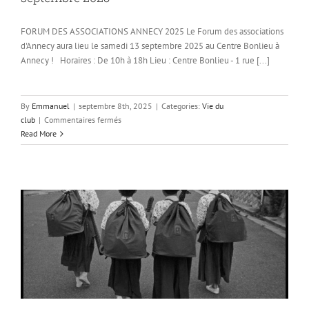
FORUM DES ASSOCIATIONS ANNECY 2025 Le Forum des associations
d'Annecy aura lieu le samedi 13 septembre 2025 au Centre Bonlieu à
Annecy ! Horaires : De 10h à 18h Lieu : Centre Bonlieu - 1 rue [...]
By
Emmanuel
|
septembre 8th, 2025
|
Categories:
Vie du
sur
club
|
Commentaires fermés
Forum
Read More
des
associations
Annecy
le
13
septembre
2025