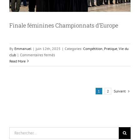
Finale féminines Championnats d’Europe
By
Emmanuel
|
juin 12th, 2025
|
Categories:
Compétition
,
Pratique
,
Vie du
sur
club
|
Commentaires fermés
Finale
Read More
féminines
Championnats
d’Europe
Suivant
1
2
Rechercher: