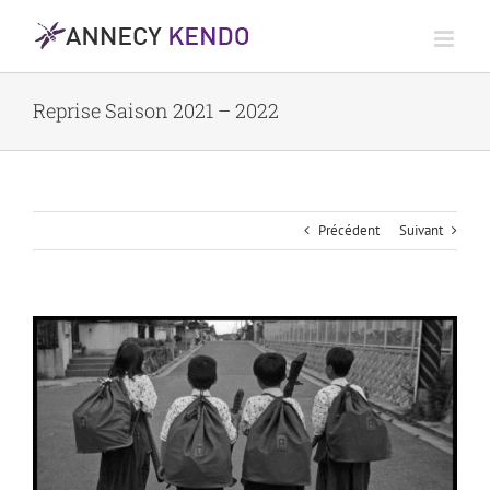
Passer
au
contenu
Reprise Saison 2021 – 2022
Précédent
Suivant
Voir
l'image
agrandie